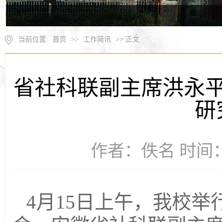
当前位置:
首页
>>
工作简讯
>> 正文
省社科联副主席洪永
研
作者：佚名 时间：2
4
月
15
日上午，我校举