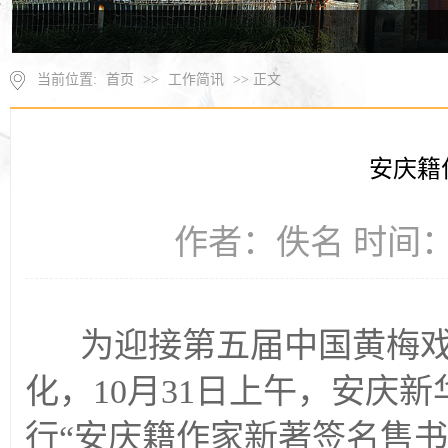
当前位置:
首页
>>
工作简讯
>> 正文
安庆籍
作者：佚名 时间：20
为迎接第五届中国黄梅戏
化，
10
月
31
日上午，安庆新
行
“
安庆籍作家新著签名售书