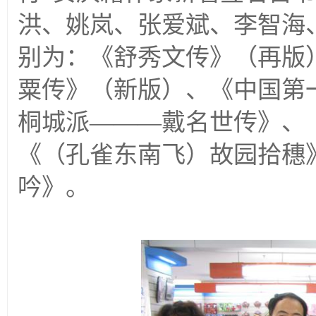
洪、姚岚、张爱斌、李智海
别为：《舒秀文传》（再版
粟传》（新版）、《中国第
桐城派
———
戴名世传》、
《（孔雀东南飞）故园拾穗
吟》。