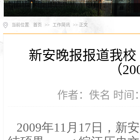
当前位置:
首页
>>
工作简讯
>> 正文
新安晚报报道我校
（2
作者：佚名 时间：2
2009
年
11
月
17
日，新安